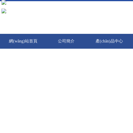
在线观看免费观看免费,亚洲国产综合在一区,天天日天天操天天谢,天天操
线观看
網(wǎng)站首頁
公司簡介
產(chǎn)品中心