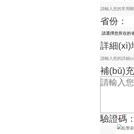
省份：
詳細(xì
補(bǔ
驗證碼