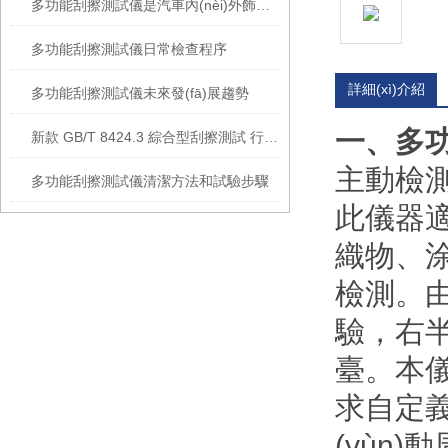
多功能刮擦測試儀是汽車內(nèi)外飾件質(zhì)量檢測的關(guān)鍵設(shè)備
多功能刮擦測試儀日常檢查程序
詳細(xì)介紹
多功能刮擦測試儀未來發(fā)展趨勢
一、多功
新款 GB/T 8424.3 綜合型刮擦測試 行程10-200mm儀
主動檢測
多功能刮擦測試儀清潔方法和試驗步驟
此儀器適
織物、涂
檢測。
驗，右半
臺。本儀
求自定義
(yùn)