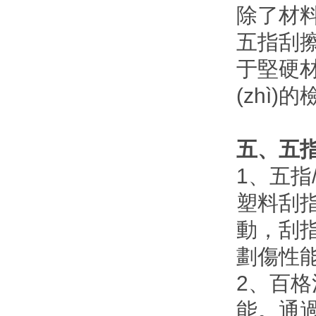
除了材料和
五指刮擦
于堅硬材
(zhì)
五、五
1、五
塑料刮
動，刮指
劃傷性
2、百格
能。通過