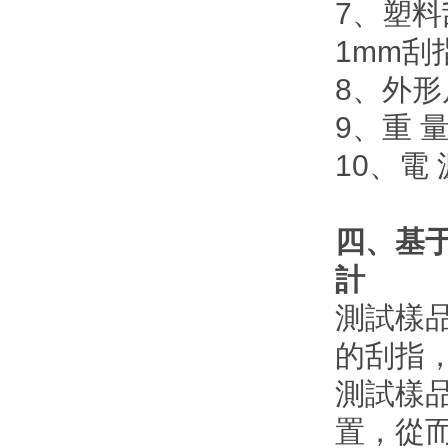
7、塑料
1mm刮指
8、外形尺
9、重 量
10、電 源
四、基于汽
計
測試樣品
的刮指
測試樣
置，從而