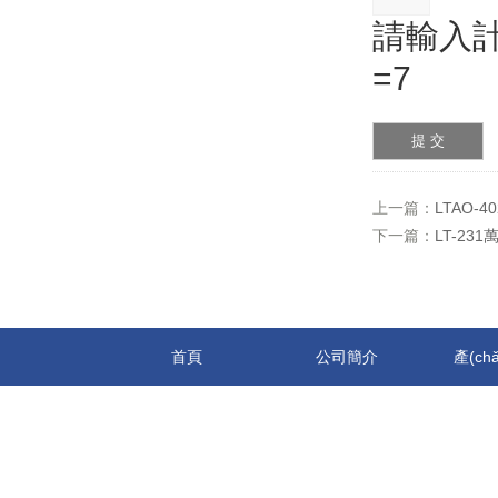
請輸入計
=7
上一篇：
LTAO-
下一篇：
LT-23
首頁
公司簡介
產(ch
地址：上海市奉賢區(qū)城鄉(xiāng)路33