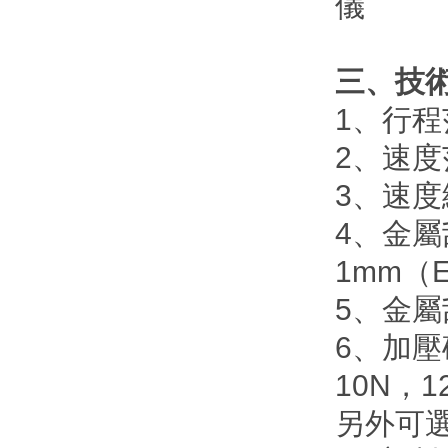
三、技術(
1、行程
2、速度范
3、速度
4、金屬
1mm（E
5、金屬
6、加壓
10N，1
另外可