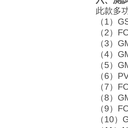
此款多功
（1）GS 
（2）FOR
（3）GM
（4）GM
（5）GM
（6）PV
（7）FOR
（8）GM
（9）FOR
（10）G