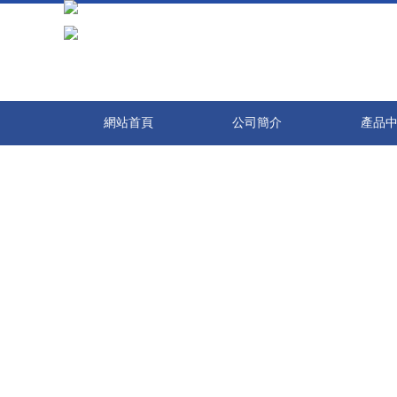
在线观看免费观看免费,亚洲国产综合在一区,天天日天天操天天谢,天天操
網站首頁
公司簡介
產品