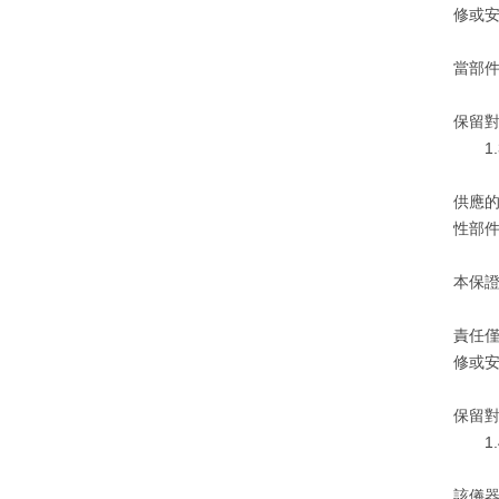
修或
當部
保留
1.
供應
性部件
本保
責任
修或安
保留
1.4
該儀器