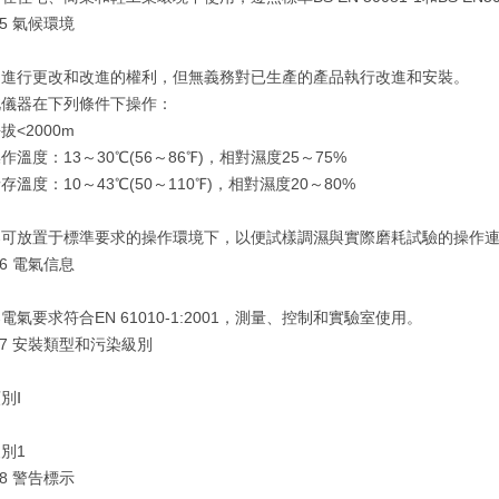
 氣候環境
品進行更改和改進的權利，但無義務對已生產的產品執行改進和安裝。
器在下列條件下操作：
2000m
度：13～30℃(56～86℉)，相對濕度25～75%
度：10～43℃(50～110℉)，相對濕度20～80%
器可放置于標準要求的操作環境下，以便試樣調濕與實際磨耗試驗的操作
 電氣信息
電氣要求符合EN 61010-1:2001，測量、控制和實驗室使用。
7 安裝類型和污染級別
類別Ⅰ
別1
 警告標示