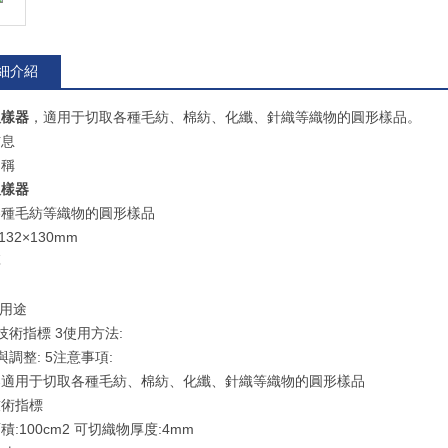
細介紹
取樣器
，適用于切取各種毛紡、棉紡、化纖、針織等織物的圓形樣品。
信息
名稱
取樣器
各種毛紡等織物的圓形樣品
32×130mm
厚
1用途
技術指標
3使用方法:
與調整:
5注意事項:
器適用于切取各種毛紡、棉紡、化纖、針織等織物的圓形樣品
技術指標
積:100cm2 可切織物厚度:4mm