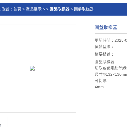
的位置：
首頁
>
產品展示
> >
圓盤取樣器
> 圓盤取樣器
圓盤取樣器
更新時間：2025-0
儀器型號：
簡要描述：
圓盤取樣器
切取各種毛紡等織
尺寸Φ132×130m
可切厚
4mm