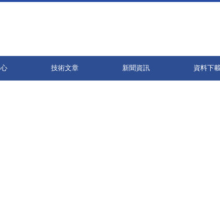
天天摸天天亲,首页中文字幕中文字幕,亚洲成人免费看电影,天天操天天干天
中心
技術文章
新聞資訊
資料下