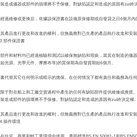
安裝造成儀器或部件的損壞將不予保修。對缺陷認定和造成的原因有zui
件經過維修或更換后，依據該保證書在設備原保修期或自發貸之日6個月
對其產品進行更改和改進的權利，但無義務對已生產的產品執行改進和安
3 部件保證書
的部件和材料均已經過檢驗和測試以確保無缺陷和瑕疵，當其在制造的儀器
如光源、光學元件、摩擦布等)的質保期為自發貨期始6個月。
證書代替其它任何明示或暗示的擔保。在任何情況下都有責任和義務為任
僅限于對在船上和工廠交貨過程中產生的任何有缺陷部件提供維修或換貨
裝造成部件的損壞將不予保修。對缺陷認定和造成的原因有zui終決定權
對其產品進行更改和改進的權利，但無義務對已生產的產品執行改進和安
 操作環境
在住宅、商業和輕工業環境中使用，遵照標準BS EN 50081-1和BS EN500