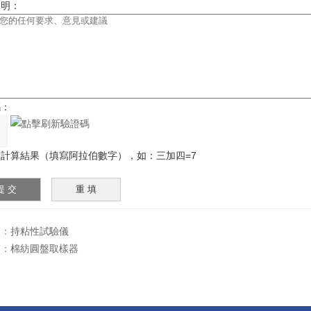
說明：
碼：
計算結果（填寫阿拉伯數字），如：三加四=7
篇：
持粘性試驗儀
篇：
棉紡圓盤取樣器