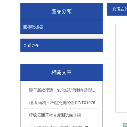
您現在
產品分類
圓盤取樣器
查看更多
相關文章
關于新款理濤一氧化碳防護性能測試儀產品介紹
理濤 面料平板壓燙測試儀 FZ/T01076 尺寸穩定性 熱相關性能
呼吸器面罩密合度測試儀介紹