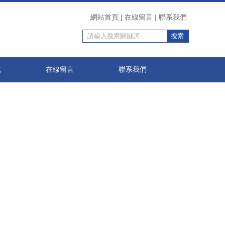
天草,日本 在线不卡 视频,国产黑丝喷水视频在线观看
網站首頁
|
在線留言
|
聯系我們
載
在線留言
聯系我們