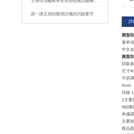
上海理濤輪椅車坐靠墊阻燃試驗機：信賴之選
講一講五指刮擦測試儀的試驗要求
詳
圓盤
基本
中文
圓盤
切取
尺寸Φ1
可切
4mm
目錄
2主要
4結構
本儀
主要
樣品面