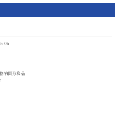
5-05
物的圓形樣品
m