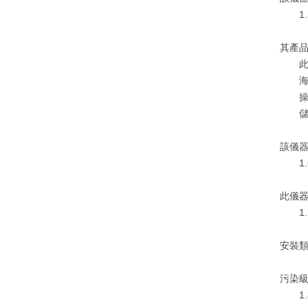
1.5
其產
此儀
海拔<
操作溫
儲存溫
該儀
1.6
此儀器
1.
安裝
污染級
1.8