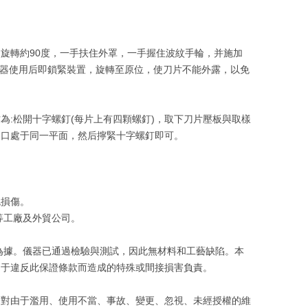
旋轉約90度，一手扶住外罩，一手握住波紋手輪，并施加
樣器使用后即鎖緊裝置，旋轉至原位，使刀片不能外露，以免
:松開十字螺釘(每片上有四顆螺釘)，取下刀片壓板與取樣
刀口處于同一平面，然后擰緊十字螺釘即可。
免損傷。
等工廠及外貿公司。
者為據。儀器已通過檢驗與測試，因此無材料和工藝缺陷。本
由于違反此保證條款而造成的特殊或間接損害負責。
。對由于濫用、使用不當、事故、變更、忽視、未經授權的維