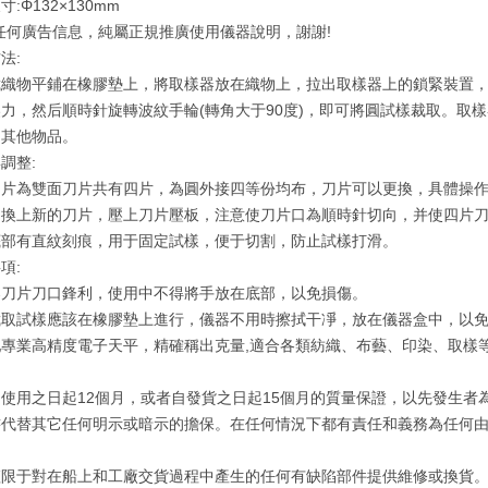
:Φ132×130mm
任何廣告信息，純屬正規推廣使用儀器說明，謝謝!
法:
裁織物平鋪在橡膠墊上，將取樣器放在織物上，拉出取樣器上的鎖緊裝置，
力，然后順時針旋轉波紋手輪(轉角大于90度)，即可將圓試樣裁取。取
和其他物品。
調整:
片為雙面刀片共有四片，為圓外接四等份均布，刀片可以更換，具體操作為
，換上新的刀片，壓上刀片壓板，注意使刀片口為順時針切向，并使四片
底部有直紋刻痕，用于固定試樣，便于切割，防止試樣打滑。
項:
器刀片刀口鋒利，使用中不得將手放在底部，以免損傷。
裁取試樣應該在橡膠墊上進行，儀器不用時擦拭干凈，放在儀器盒中，以
配專業高精度電子天平，精確稱出克量,適合各類紡織、布藝、印染、取樣
使用之日起12個月，或者自發貨之日起15個月的質量保證，以先發生
書代替其它任何明示或暗示的擔保。在任何情況下都有責任和義務為任何
僅限于對在船上和工廠交貨過程中產生的任何有缺陷部件提供維修或換貨