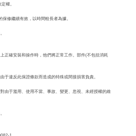
終決定權。
內的保修繼續有效，以時間較長者為據。
裝。
上正確安裝和操作時，他們將正常工作。部件(不包括消耗
何由于違反此保證條款而造成的特殊或間接損害負責。
。對由于濫用、使用不當、事故、變更、忽視、未經授權的維
。
裝。
82-1