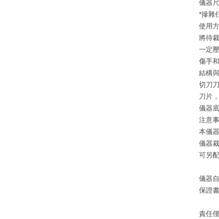
儀器尺寸
*摻雜
使用方
將待
一定壓
傷手
結構與
切刀刀
刀片
儀器
注意事
本儀
儀器
可另
儀器自
保證
責任