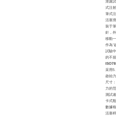
泄露
式注射
筆式
活塞
裝于
針，外
移動一
作為“
試驗中
的不
ISO
采用5
啟始
尺寸：
力的范
測試速率
卡式瓶
數據格
活塞桿