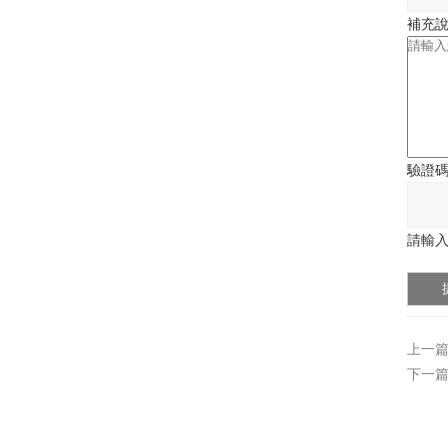
補充
驗證
請輸入
上一
下一