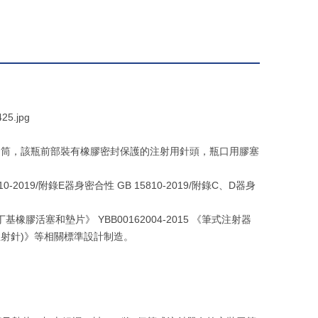
套筒，該瓶前部裝有橡膠密封保護的注射用針頭，瓶口用膠塞
019/附錄E器身密合性 GB 15810-2019/附錄C、D器身
橡膠活塞和墊片》 YBB00162004-2015 《筆式注射器
帶注射針)》等相關標準設計制造。