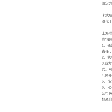
設定方
卡式瓶
溴化丁
上海
靠"服
1、儀
責任，
2、
3.
式。可
4.保
5、 
6、
公司
類產品