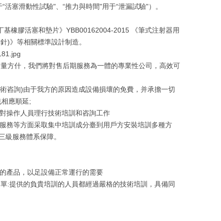
于“活塞滑動性試驗"、“推力與時間"用于“泄漏試驗"）。
基橡膠活塞和墊片》YBB00162004-2015 《筆式注射器用
注射針)》等相關標準設計制造。
質量方什，我們將對售后期服務為一體的專業性公司，高效可
技術咨詢)由于我方的原因造成設備損壞的免費，并承擔一切
相應順延;
和對操作人員理行技術培訓和咨詢工作
修服務等方面采取集中培訓成分臺到用戶方安裝培訓多種方
供三級服務體系保障。
產的產品，以足設備正常運行的需要
單:提供的負貴培訓的人員都經過嚴格的技術培訓，具備同