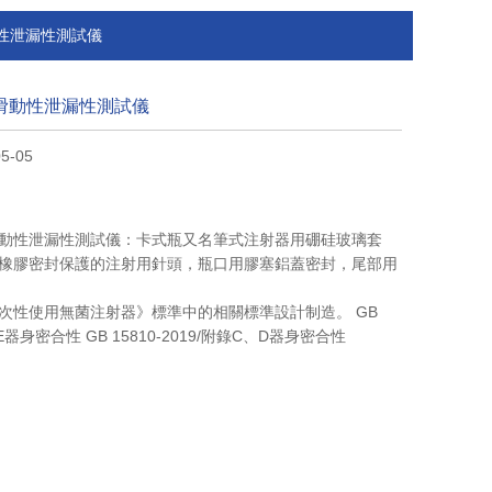
滑動性泄漏性測試儀
射器滑動性泄漏性測試儀
5-05
射器滑動性泄漏性測試儀：卡式瓶又名筆式注射器用硼硅玻璃套
橡膠密封保護的注射用針頭，瓶口用膠塞鋁蓋密封，尾部用
《一次性使用無菌注射器》標準中的相關標準設計制造。 GB
附錄E器身密合性 GB 15810-2019/附錄C、D器身密合性