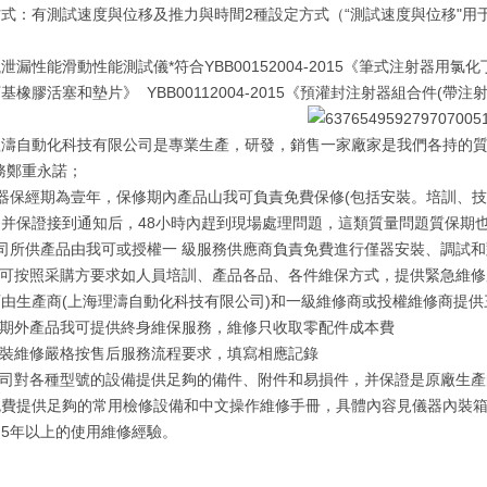
式：有測試速度與位移及推力與時間2種設定方式（“測試速度與位移"用
泄漏性能滑動性能測試儀*符合YBB00152004-2015《筆式注射器用氯化丁
基橡膠活塞和墊片》 YBB00112004-2015《預灌封注射器組合件(帶
理濤自動化科技有限公司是專業生產，研發，銷售一家廠家是我們各持的
務鄭重永諾；
器保經期為壹年，保修期內產品山我可負責免費保修(包括安裝。培訓、
并保證接到通知后，48小時內趕到現場處理問題，這類質量問題質保期也
我司所供產品由我可或授權一 級服務供應商負責免費進行僅器安裝、調試
我方可按照采購方要求如人員培訓、產品各品、各件維保方式，提供緊急維
由生產商(上海理濤自動化科技有限公司)和一級維修商或投權維修商提
修期外產品我可提供終身維保服務，維修只收取零配件成本費
安裝維修嚴格按售后服務流程要求，填寫相應記錄
 公司對各種型號的設備提供足夠的備件、附件和易損件，并保證是原廠生
免費提供足夠的常用檢修設備和中文操作維修手冊，具體內容見儀器內裝箱
5年以上的使用維修經驗。