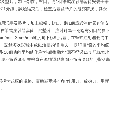
塞及墊片，加上鋁帽，封口。將1個筆式注射器套筒安裝于筆
保持1分鐘，試驗結束后，檢查活塞及墊片的泄露情況，其余
驗用活塞及墊片，加上鋁帽，封口。將1個筆式注射器套筒安
裝在筆式注射器套筒上的墊片，注射針為一兩端有刃口的皮下
/min±3mm/min速度向下移動活塞，在筆式注射器套筒中
，記錄每次試驗中啟動活塞的*作用力，取10個*值的平均值
10個值的平均值作為"持續推動力“應不得過15N;記錄每次
，應不得過30N;并檢查在連續運動期間不得有"顫動“（指活塞
進行選擇卡式瓶的規格、實時顯示并打印*作用力、啟始力、重新
圖。