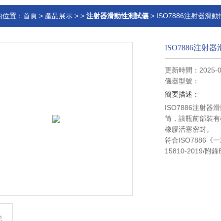
的位置：
首頁
>
產品展示
> >
注射器滑動性測試儀
> ISO7886注射器
ISO7886注
更新時間：2025-0
儀器型號：
簡要描述：
ISO7886注
筒，該瓶前部裝有
橡膠活塞密封。
符合ISO7886
15810-2019/