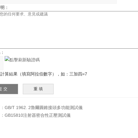
說明：
碼：
計算結果（填寫阿拉伯數字），如：三加四=7
篇：
GB/T 1962. 2魯爾圓錐接頭多功能測試儀
篇：
GB15810注射器密合性正壓測試儀