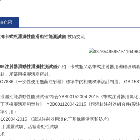
細介紹
理濤卡式瓶泄漏性能滑動性能測試儀
-技術交流
7886注射器滑動性泄漏性測試儀
介紹：卡式瓶又名筆式注射器用硼硅玻璃
密封，尾部用橡膠活塞密封。
SO7886《一次性使用無菌注射器》標準中的相關標準設計制造。 GB 15810-2
性
泄漏性能滑動性能測試儀*符合YBB00152004-2015《筆式注射器用氯化丁基
丁基橡膠活塞和墊片》 YBB00112004-2015《預灌封注射器組合件(
標準引用：
00162004-2015 《筆試注射器用溴化丁基橡膠活塞和墊片》
目 泄露試驗、活塞滑動性試驗
要求