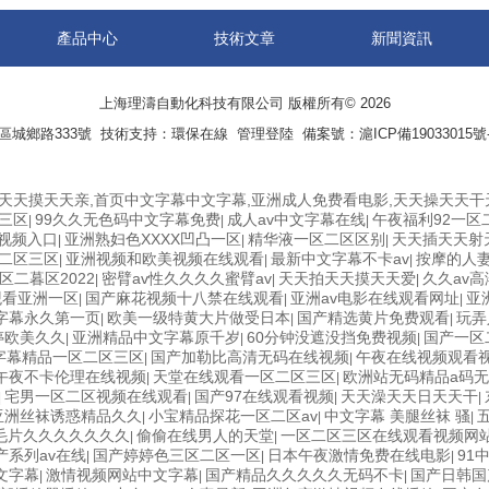
產品中心
技術文章
新聞資訊
上海理濤自動化科技有限公司 版權所有© 2026
區城鄉路333號 技術支持：
環保在線
管理登陸
備案號：滬ICP備19033015號-
天天摸天天亲,首页中文字幕中文字幕,亚洲成人免费看电影,天天操天天干天
三区
99久久无色码中文字幕免费
成人av中文字幕在线
午夜福利92一区
|
|
|
线视频入口
亚洲熟妇色XXXX凹凸一区
精华液一区二区区别
天天插天天射
|
|
|
二区三区
亚洲视频和欧美视频在线观看
最新中文字幕不卡av
按摩的人
|
|
|
区二暮区2022
密臂av性久久久久蜜臂av
天天拍天天摸天天爱
久久av高
|
|
|
观看亚洲一区
国产麻花视频十八禁在线观看
亚洲av电影在线观看网址
亚
|
|
|
字幕永久第一页
欧美一级特黄大片做受日本
国产精选黄片免费观看
玩弄
|
|
|
婷欧美久久
亚洲精品中文字幕原千岁
60分钟没遮没挡免费视频
国产一区
|
|
|
字幕精品一区二区三区
国产加勒比高清无码在线视频
午夜在线视频观看
|
|
午夜不卡伦理在线视频
天堂在线观看一区二区三区
欧洲站无码精品a码
|
|
宅男一区二区视频在线观看
国产97在线观看视频
天天澡天天日天天干
|
|
|
|
亚洲丝袜诱惑精品久久
小宝精品探花一区二区av
中文字幕 美腿丝袜 骚
|
|
|
毛片久久久久久久久
偷偷在线男人的天堂
一区二区三区在线观看视频网
|
|
产系列av在线
国产婷婷色三区二区一区
日本午夜激情免费在线电影
91
|
|
|
文字幕
激情视频网站中文字幕
国产精品久久久久久无码不卡
国产日韩国
|
|
|