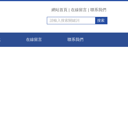
天草,日本 在线不卡 视频,国产黑丝喷水视频在线观看
網站首頁
|
在線留言
|
聯系我們
載
在線留言
聯系我們