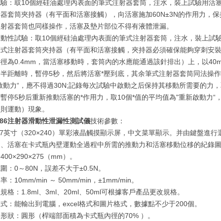
試驗：取10個經硅油處理內表面的筆式注射器套筒，注水，裝上試驗用活
器套筒夾持器（有平面和活塞接觸），向活塞施加60N±3N的作用力，
注射器套筒也同樣操作，活塞及墊片部位不得有液體泄漏。
滑動性試驗：取10個經硅油處理內表面的筆式注射器套筒，注水，裝上試
筆式注射器套筒夾持器（有平面和活塞接觸，夾持器必須確保能夠穿刺安
徑為0.4mm，當活塞移動時，套筒內的水應能通過該針排出）上，以40mm
半距離時，暫停5秒，然后將活塞*壓到底，其余筆式注射器套筒同法操作
啟動力“，應不得過30N;記錄每次試驗中啟動之后保持其移動所需要的力，取
暫停5秒后重新推動活塞的*作用力，取10個*值的平均值為"重新啟動力“
規則運動）現象。
7886注射器滑動性泄漏性測試儀
技術參數：
.7英寸（320×240）單彩液晶觸摸顯示屏，中文菜單顯示。并由鍵盤
力、活塞在卡式瓶內壁運動全過程中所需的推動力和活塞移動位移的紀錄
400×290×275（mm）。
圍：0～80N，誤差不大于±0.5N。
：10mm/min ～ 50mm/min，±1mm/min。
規格：1.8ml、3ml、20ml、50ml可根據客戶產品更改規格。
式：能輸出到電腦，excel格式和圖片格式，數據點不少于200個。
形狀：圓形（桿端部面積為卡式瓶內徑的70% ）。