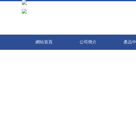
在线观看免费观看免费,亚洲国产综合在一区,天天日天天操天天谢,天天操
網站首頁
公司簡介
產品