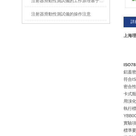
注射器滑動性測試儀的工作原理基于材料力學和運動學原理
注射器滑動性測試儀的操作注意
詳
上海
ISO
鋁蓋
符合I
密合
卡式瓶
用溴化
執行
YBB
實驗項
標準