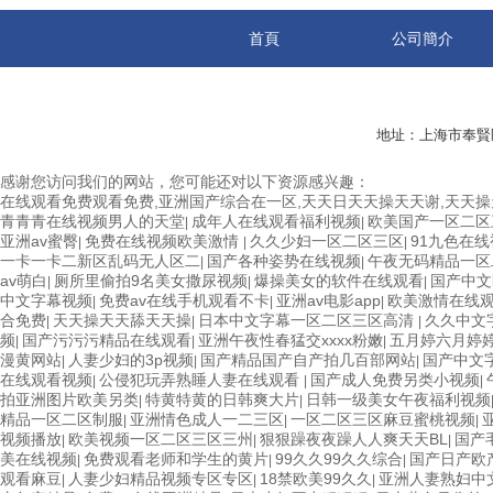
首頁
公司簡介
地址：上海市奉賢
感谢您访问我们的网站，您可能还对以下资源感兴趣：
在线观看免费观看免费,亚洲国产综合在一区,天天日天天操天天谢,天天操
青青青在线视频男人的天堂
成年人在线观看福利视频
欧美国产一区二区
|
|
亚洲av蜜臀
免费在线视频欧美激情
久久少妇一区二区三区
91九色在
|
|
|
一卡一卡二新区乱码无人区二
国产各种姿势在线视频
午夜无码精品一区
|
|
av萌白
厕所里偷拍9名美女撒尿视频
爆操美女的软件在线观看
国产中文
|
|
|
中文字幕视频
免费av在线手机观看不卡
亚洲av电影app
欧美激情在线
|
|
|
合免费
天天操天天舔天天操
日本中文字幕一区二区三区高清
久久中文
|
|
|
频
国产污污污精品在线观看
亚洲午夜性春猛交xxxx粉嫩
五月婷六月婷
|
|
|
漫黄网站
人妻少妇的3p视频
国产精品国产自产拍几百部网站
国产中文
|
|
|
在线观看视频
公侵犯玩弄熟睡人妻在线观看
国产成人免费另类小视频
|
|
|
拍亚洲图片欧美另类
特黄特黄的日韩爽大片
日韩一级美女午夜福利视频
|
|
精品一区二区制服
亚洲情色成人一二三区
一区二区三区麻豆蜜桃视频
|
|
|
视频播放
欧美视频一区二区三区三州
狠狠躁夜夜躁人人爽天天BL
国产
|
|
|
美在线视频
免费观看老师和学生的黄片
99久久99久久综合
国产日产欧
|
|
|
观看麻豆
人妻少妇精品视频专区专区
18禁欧美99久久
亚洲人妻熟妇中
|
|
|