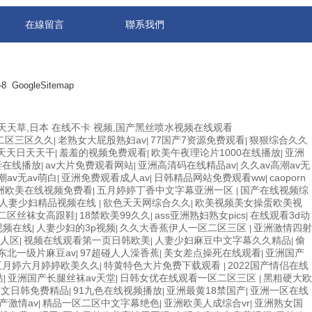
在線留言
聯系我們
8
GoogleSitemap
天草,日本 在线不卡 视频,国产黑丝喷水视频在线观看
二区三区久久
老熟女大屁股熟妇av
77国产7资源免费观看
狠狠综合久久
|
|
|
天天日天天干
羞羞的视频免费观看
欧美午夜理论片1000在线播放
亚洲
|
|
|
妻在线播放
av大片免费观看网站
亚洲高清码在线精品av
久久av高潮av无
|
|
|
潮av无av萌白
亚洲免费观看成人av
日韩精品网站免费观看ww
caoporn
|
|
|
洲欧美在线视频免费看
五月婷婷丁香中文字幕亚洲一区
国产在线视频综
|
|
人妻少妇精品视频在线
欲色天天网综合久久
欧美视频美女操蛋欧美视
|
|
二区丝袜女高跟鞋
18禁欧美99久久
ass亚洲熟妇熟女pics
在线观看3d动
|
|
|
视频在线
人妻少妇的3p视频
久久大香蕉伊人一区二区三区
亚洲激情四射
|
|
|
无人区
视频在线观看第一页日韩欧美
人妻少妇麻豆中文字幕久久精品
偷
|
|
|
东北一级片麻豆av
97超碰人人澡香蕉
美女差点操死在线观看
亚洲国产
|
|
|
五月婷六月婷婷欧美久久
特黄特色大片免费下载观看
2022国产情侣在线
|
|
站
亚洲国产长腿丝袜av天堂
日韩女优在线观看一区二区三区
黑粗硬大欧
|
|
|
中文日韩免费精品
91九色在线视频播放
亚洲最黄18禁国产
亚洲一区在线
|
|
|
产激情av
精品一区二区中文字幕绝色
亚洲欧美人成综合vr
亚洲熟女国
|
|
|