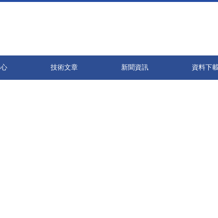
天天摸天天亲,首页中文字幕中文字幕,亚洲成人免费看电影,天天操天天干天
中心
技術文章
新聞資訊
資料下